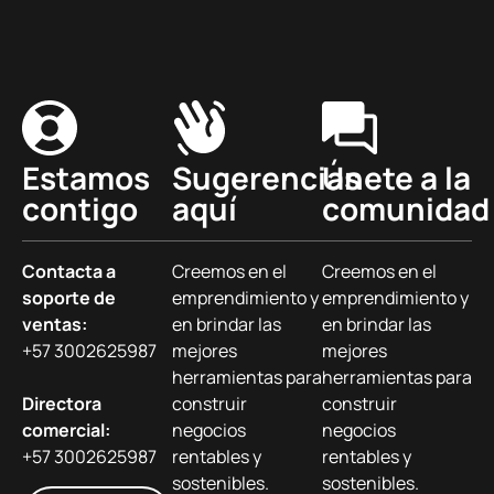
Estamos
Sugerencias
Únete a la
contigo
aquí
comunidad
Contacta a
Creemos en el
Creemos en el
soporte de
emprendimiento y
emprendimiento y
ventas:
en brindar las
en brindar las
+57 3002625987
mejores
mejores
herramientas para
herramientas para
Directora
construir
construir
comercial:
negocios
negocios
+57 3002625987
rentables y
rentables y
sostenibles.
sostenibles.