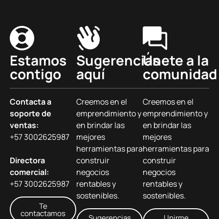
Estamos
Sugerencias
Únete a la
contigo
aquí
comunidad
Contacta a
Creemos en el
Creemos en el
soporte de
emprendimiento y
emprendimiento y
ventas:
en brindar las
en brindar las
+57 3002625987
mejores
mejores
herramientas para
herramientas para
Directora
construir
construir
comercial:
negocios
negocios
+57 3002625987
rentables y
rentables y
sostenibles.
sostenibles.
Te
contactamos
Sugerencias
Unirme