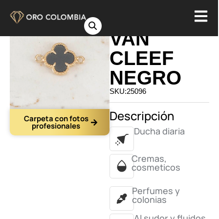
HERRAJE
VAN
CLEEF
NEGRO
SKU:25096
Descripción
Carpeta con fotos
profesionales
Ducha diaria
Cremas,
cosmeticos
Perfumes y
colonias
Al sudor y fluidos