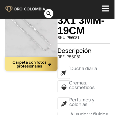
PULSERA
3X1 3MM-
19CM
SKU:P56081
Descripción
REF: P56081
Carpeta con fotos
profesionales
Ducha diaria
Cremas,
cosmeticos
Perfumes y
colonias
Al sudor y fluidos