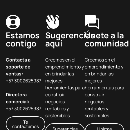
Estamos
Sugerencias
Únete a la
contigo
aquí
comunidad
Contacta a
Creemos en el
Creemos en el
soporte de
emprendimiento y
emprendimiento y
ventas:
en brindar las
en brindar las
+57 3002625987
mejores
mejores
herramientas para
herramientas para
Directora
construir
construir
comercial:
negocios
negocios
+57 3002625987
rentables y
rentables y
sostenibles.
sostenibles.
Te
contactamos
Sugerencias
Unirme