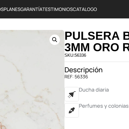
OS
PLANES
GARANTÍA
TESTIMONIOS
CATALOGO
PULSERA 
3MM ORO 
SKU:56336
Descripción
REF: 56336
Ducha diaria
Perfumes y colonias