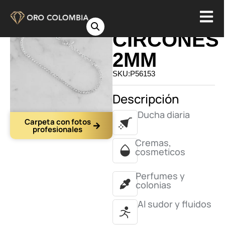
PULSERA
CIRCONES
2MM
SKU:P56153
Descripción
Ducha diaria
Carpeta con fotos
profesionales
Cremas,
cosmeticos
Perfumes y
colonias
Al sudor y fluidos