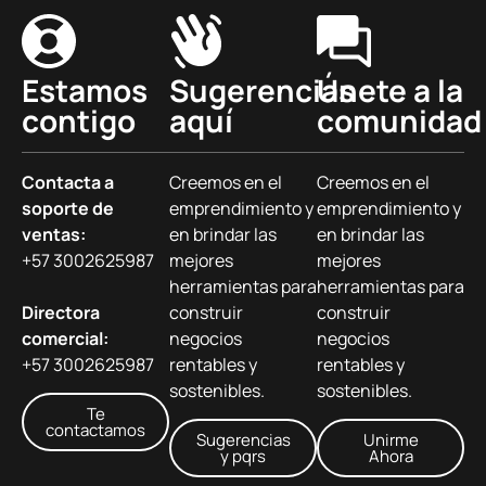
Estamos
Sugerencias
Únete a la
contigo
aquí
comunidad
Contacta a
Creemos en el
Creemos en el
soporte de
emprendimiento y
emprendimiento y
ventas:
en brindar las
en brindar las
+57 3002625987
mejores
mejores
herramientas para
herramientas para
Directora
construir
construir
comercial:
negocios
negocios
+57 3002625987
rentables y
rentables y
sostenibles.
sostenibles.
Te
contactamos
Sugerencias
Unirme
y pqrs
Ahora