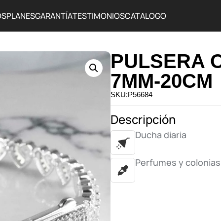
OS
PLANES
GARANTÍA
TESTIMONIOS
CATALOGO
PULSERA 
7MM-20CM
SKU:P56684
Descripción
Ducha diaria
Perfumes y colonias