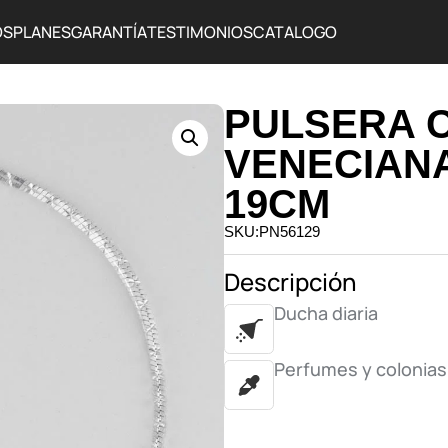
OS
PLANES
GARANTÍA
TESTIMONIOS
CATALOGO
PULSERA 
VENECIANA
19CM
SKU:PN56129
Descripción
Ducha diaria
Perfumes y colonias