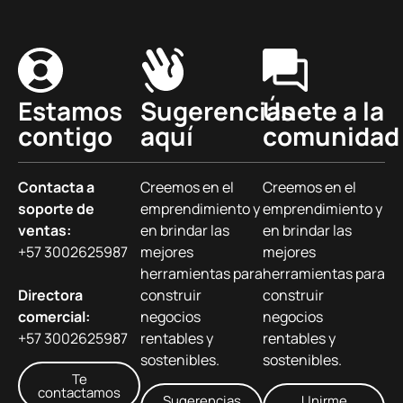
Estamos
Sugerencias
Únete a la
contigo
aquí
comunidad
Contacta a
Creemos en el
Creemos en el
soporte de
emprendimiento y
emprendimiento y
ventas:
en brindar las
en brindar las
+57 3002625987
mejores
mejores
herramientas para
herramientas para
Directora
construir
construir
comercial:
negocios
negocios
+57 3002625987
rentables y
rentables y
sostenibles.
sostenibles.
Te
contactamos
Sugerencias
Unirme