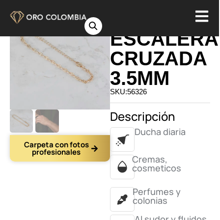
PULSERA
ESCALERA
CRUZADA
3.5MM
SKU:56326
Descripción
Ducha diaria
Carpeta con fotos
profesionales
Cremas,
cosmeticos
Perfumes y
colonias
Al sudor y fluidos