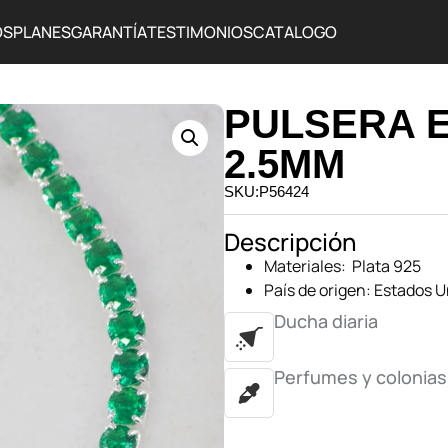
OS
PLANES
GARANTÍA
TESTIMONIOS
CATALOGO
PULSERA 
2.5MM
SKU:P56424
Descripción
Materiales: Plata 925
País de origen: Estados 
Ducha diaria
Perfumes y colonias