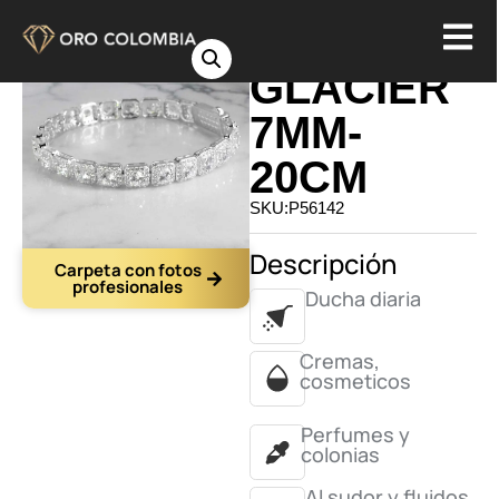
PULSERA
GLACIER
7MM-
20CM
SKU:P56142
Descripción
Carpeta con fotos
profesionales
Ducha diaria
Cremas,
cosmeticos
Perfumes y
colonias
Al sudor y fluidos