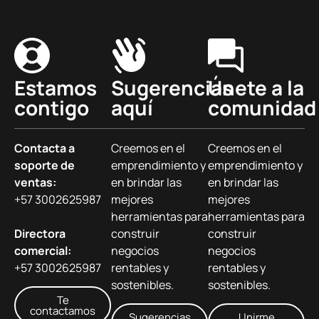
Estamos
Sugerencias
Únete a la
contigo
aquí
comunidad
Contacta a
Creemos en el
Creemos en el
soporte de
emprendimiento y
emprendimiento y
ventas:
en brindar las
en brindar las
+57 3002625987
mejores
mejores
herramientas para
herramientas para
Directora
construir
construir
comercial:
negocios
negocios
+57 3002625987
rentables y
rentables y
sostenibles.
sostenibles.
Te
contactamos
Sugerencias
Unirme