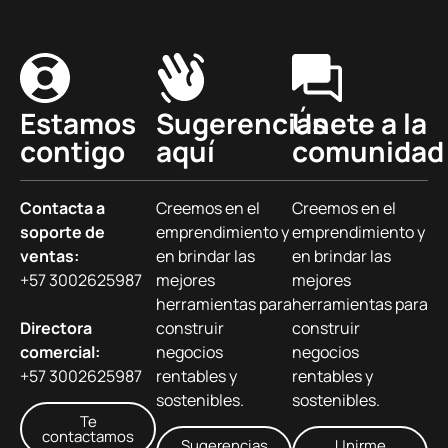
Estamos
Sugerencias
Únete a la
contigo
aquí
comunidad
Contacta a
Creemos en el
Creemos en el
soporte de
emprendimiento y
emprendimiento y
ventas:
en brindar las
en brindar las
+57 3002625987
mejores
mejores
herramientas para
herramientas para
Directora
construir
construir
comercial:
negocios
negocios
+57 3002625987
rentables y
rentables y
sostenibles.
sostenibles.
Te
contactamos
Sugerencias
Unirme