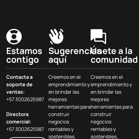
Estamos
Sugerencias
Únete a la
contigo
aquí
comunidad
Contacta a
Creemos en el
Creemos en el
soporte de
emprendimiento y
emprendimiento y
ventas:
en brindar las
en brindar las
+57 3002625987
mejores
mejores
herramientas para
herramientas para
Directora
construir
construir
comercial:
negocios
negocios
+57 3002625987
rentables y
rentables y
sostenibles.
sostenibles.