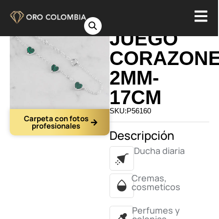
PULSERA
JUEGO
CORAZON
2MM-
17CM
SKU:P56160
Carpeta con fotos
profesionales
Descripción
Ducha diaria
Cremas,
cosmeticos
Perfumes y