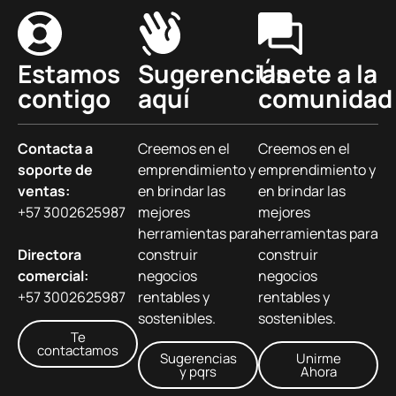
Estamos
Sugerencias
Únete a la
contigo
aquí
comunidad
Contacta a
Creemos en el
Creemos en el
soporte de
emprendimiento y
emprendimiento y
ventas:
en brindar las
en brindar las
+57 3002625987
mejores
mejores
herramientas para
herramientas para
Directora
construir
construir
comercial:
negocios
negocios
+57 3002625987
rentables y
rentables y
sostenibles.
sostenibles.
Te
contactamos
Sugerencias
Unirme
y pqrs
Ahora