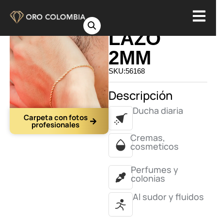
PULSERA
LAZO
2MM
SKU:56168
Descripción
Ducha diaria
Carpeta con fotos
profesionales
Cremas,
cosmeticos
Perfumes y
colonias
Al sudor y fluidos