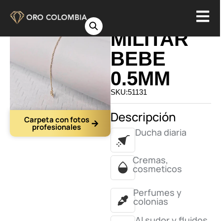
PULSERA
MILITAR
BEBE
0.5MM
SKU:51131
Descripción
Carpeta con fotos
profesionales
Ducha diaria
Cremas,
cosmeticos
Perfumes y
colonias
Al sudor y fluidos