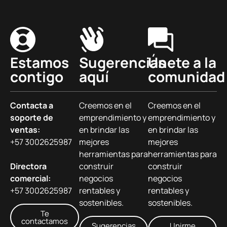
Estamos
Sugerencias
Únete a la
contigo
aquí
comunidad
Contacta a
Creemos en el
Creemos en el
soporte de
emprendimiento y
emprendimiento y
ventas:
en brindar las
en brindar las
+57 3002625987
mejores
mejores
herramientas para
herramientas para
Directora
construir
construir
comercial:
negocios
negocios
+57 3002625987
rentables y
rentables y
sostenibles.
sostenibles.
Te
contactamos
Sugerencias
Unirme