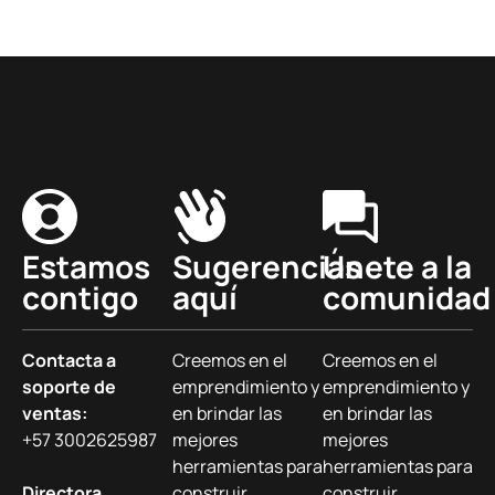
Estamos
Sugerencias
Únete a la
contigo
aquí
comunidad
Contacta a
Creemos en el
Creemos en el
soporte de
emprendimiento y
emprendimiento y
ventas:
en brindar las
en brindar las
+57 3002625987
mejores
mejores
herramientas para
herramientas para
Directora
construir
construir