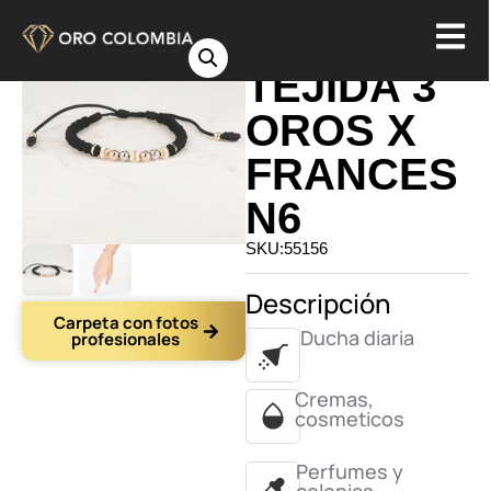
PULSERA
TEJIDA 3
OROS X
FRANCES
N6
SKU:55156
Descripción
Carpeta con fotos
Ducha diaria
profesionales
Cremas,
cosmeticos
Perfumes y