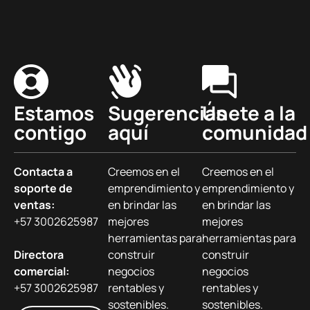
Estamos
Sugerencias
Únete a la
contigo
aquí
comunidad
Contacta a
Creemos en el
Creemos en el
soporte de
emprendimiento y
emprendimiento y
ventas:
en brindar las
en brindar las
+57 3002625987
mejores
mejores
herramientas para
herramientas para
Directora
construir
construir
comercial:
negocios
negocios
+57 3002625987
rentables y
rentables y
sostenibles.
sostenibles.