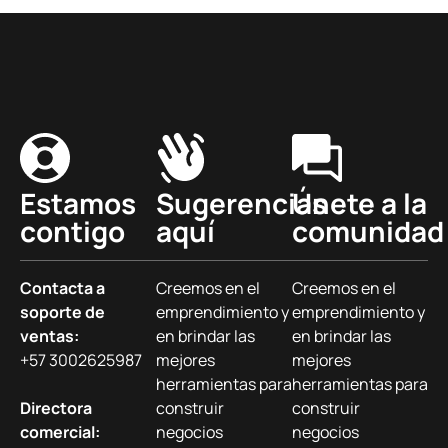
Estamos
Sugerencias
Únete a la
contigo
aquí
comunidad
Contacta a
Creemos en el
Creemos en el
soporte de
emprendimiento y
emprendimiento y
ventas:
en brindar las
en brindar las
+57 3002625987
mejores
mejores
herramientas para
herramientas para
Directora
construir
construir
comercial:
negocios
negocios