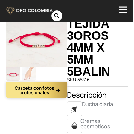
PULSERA
TEJIDA
3OROS
4MM X
5MM
5BALIN
SKU:55316
Carpeta con fotos
profesionales
Descripción
Ducha diaria
Cremas,
cosmeticos