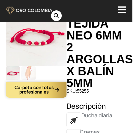
PULSERA
TEJIDA
NEO 6MM
2
ARGOLLAS
X BALÍN
5MM
Carpeta con fotos
SKU:55255
profesionales
Descripción
Ducha diaria
Cremas,