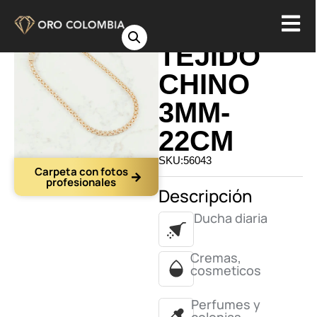
PULSERA
TEJIDO
CHINO
3MM-
22CM
SKU:56043
Carpeta con fotos
profesionales
Descripción
Ducha diaria
Cremas,
cosmeticos
Perfumes y