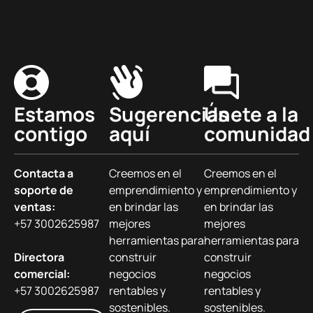
Estamos
Sugerencias
Únete a la
contigo
aquí
comunidad
Contacta a
Creemos en el
Creemos en el
soporte de
emprendimiento y
emprendimiento y
ventas:
en brindar las
en brindar las
+57 3002625987
mejores
mejores
herramientas para
herramientas para
Directora
construir
construir
comercial:
negocios
negocios
+57 3002625987
rentables y
rentables y
sostenibles.
sostenibles.