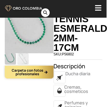
PULSERA
TENNIS
ESMERAL
2MM-
17CM
SKU:P56802
Descripción
Carpeta con fotos
Ducha diaria
profesionales
Cremas,
cosmeticos
Perfumes y