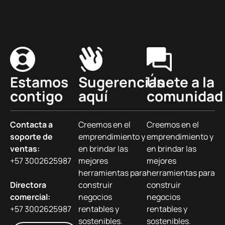
Estamos
Sugerencias
Únete a la
contigo
aquí
comunidad
Contacta a
Creemos en el
Creemos en el
soporte de
emprendimiento y
emprendimiento y
ventas:
en brindar las
en brindar las
+57 3002625987
mejores
mejores
herramientas para
herramientas para
Directora
construir
construir
comercial:
negocios
negocios
+57 3002625987
rentables y
rentables y
sostenibles.
sostenibles.