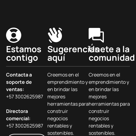
Estamos
Sugerencias
Únete a la
contigo
aquí
comunidad
Contacta a
Creemos en el
Creemos en el
soporte de
emprendimiento y
emprendimiento y
ventas:
en brindar las
en brindar las
+57 3002625987
mejores
mejores
herramientas para
herramientas para
Directora
construir
construir
comercial:
negocios
negocios
+57 3002625987
rentables y
rentables y
sostenibles.
sostenibles.