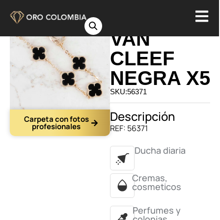
PULSERA
VAN
CLEEF
NEGRA X5
SKU:56371
Descripción
Carpeta con fotos
profesionales
REF: 56371
Ducha diaria
Cremas,
cosmeticos
Perfumes y
colonias