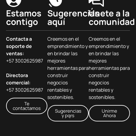
Estamos
Sugerencias
Únete a la
contigo
aquí
comunidad
Contacta a
Creemos en el
Creemos en el
soporte de
emprendimiento y
emprendimiento y
ventas:
en brindar las
en brindar las
+57 3002625987
mejores
mejores
herramientas para
herramientas para
Directora
construir
construir
comercial:
negocios
negocios
+57 3002625987
rentables y
rentables y
sostenibles.
sostenibles.
Te
contactamos
Sugerencias
Unirme
y pqrs
Ahora