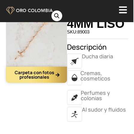
ROSARIO
4MM LISO
SKU:89003
Descripción
Ducha diaria
Carpeta con fotos
Cremas,
profesionales
cosmeticos
Perfumes y
colonias
Al sudor y fluidos