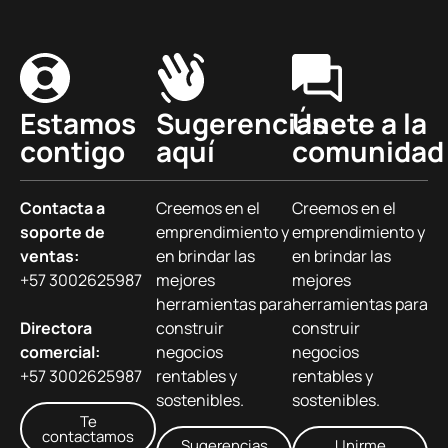
Estamos
Sugerencias
Únete a la
contigo
aquí
comunidad
Contacta a
Creemos en el
Creemos en el
soporte de
emprendimiento y
emprendimiento y
ventas:
en brindar las
en brindar las
+57 3002625987
mejores
mejores
herramientas para
herramientas para
Directora
construir
construir
comercial:
negocios
negocios
+57 3002625987
rentables y
rentables y
sostenibles.
sostenibles.
Te
contactamos
Sugerencias
Unirme