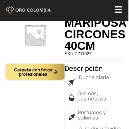
SET
MARIPOSA
CIRCONES
40CM
SKU:PZ11027
Descripción
Carpeta con fotos
profesionales
Ducha diaria
Cremas,
cosmeticos
Perfumes y
colonias
Al sudor y fluidos