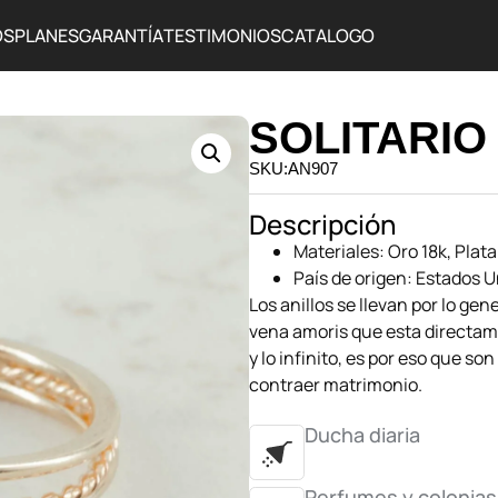
OS
PLANES
GARANTÍA
TESTIMONIOS
CATALOGO
SOLITARIO
SKU:AN907
Descripción
Materiales: Oro 18k, Plata
País de origen: Estados 
Los anillos
se llevan por lo gene
vena amoris que esta directame
y lo infinito, es por eso que s
contraer matrimonio.
Ducha diaria
Perfumes y colonias