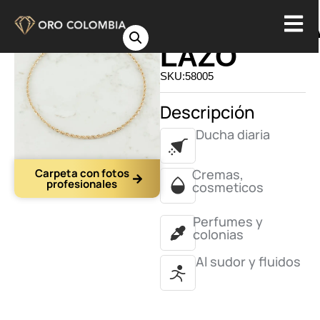
TOBILLER
LAZO
SKU:58005
Descripción
Ducha diaria
Carpeta con fotos
Cremas,
profesionales
cosmeticos
Perfumes y
colonias
Al sudor y fluidos