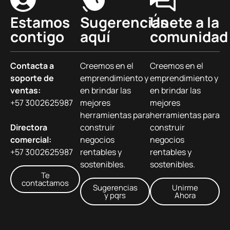
Estamos
Sugerencias
Únete a la
contigo
aquí
comunidad
Contacta a
Creemos en el
Creemos en el
soporte de
emprendimiento y
emprendimiento y
ventas:
en brindar las
en brindar las
+57 3002625987
mejores
mejores
herramientas para
herramientas para
Directora
construir
construir
comercial:
negocios
negocios
+57 3002625987
rentables y
rentables y
sostenibles.
sostenibles.
Te
contactamos
Sugerencias
Unirme
y pqrs
Ahora