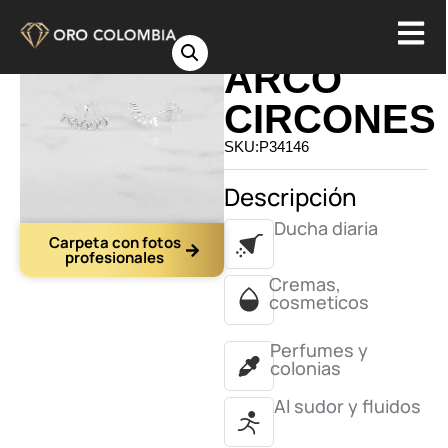
TOPO
ARCO
CIRCONES
SKU:P34146
Descripción
Ducha diaria
Carpeta con fotos
profesionales
Cremas,
cosmeticos
Perfumes y
colonias
Al sudor y fluidos