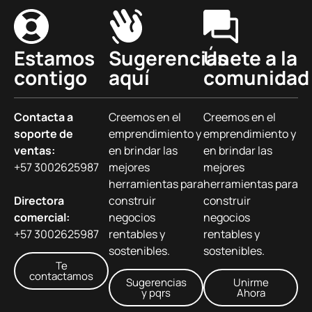
Estamos
Sugerencias
Únete a la
contigo
aquí
comunidad
Contacta a
Creemos en el
Creemos en el
soporte de
emprendimiento y
emprendimiento y
ventas:
en brindar las
en brindar las
+57 3002625987
mejores
mejores
herramientas para
herramientas para
Directora
construir
construir
comercial:
negocios
negocios
+57 3002625987
rentables y
rentables y
sostenibles.
sostenibles.
Te
contactamos
Sugerencias
Unirme
y pqrs
Ahora