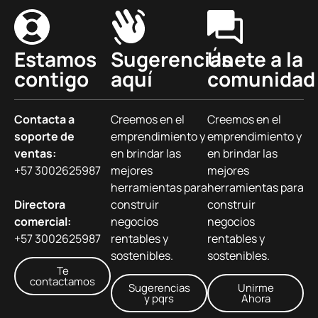
Estamos
Sugerencias
Únete a la
contigo
aquí
comunidad
Contacta a
Creemos en el
Creemos en el
soporte de
emprendimiento y
emprendimiento y
ventas:
en brindar las
en brindar las
+57 3002625987
mejores
mejores
herramientas para
herramientas para
Directora
construir
construir
comercial:
negocios
negocios
+57 3002625987
rentables y
rentables y
sostenibles.
sostenibles.
Te
contactamos
Sugerencias
Unirme
y pqrs
Ahora