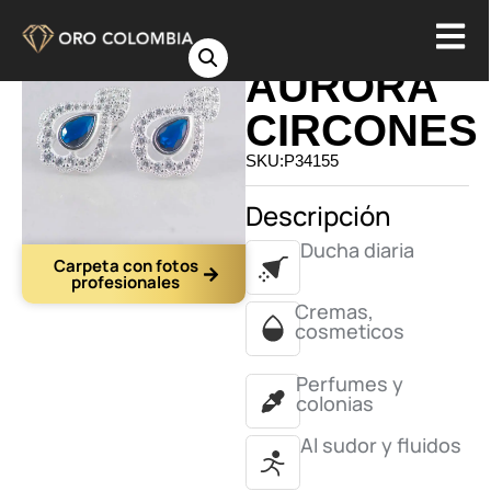
TOPO
AURORA
CIRCONES
SKU:P34155
Descripción
Ducha diaria
Carpeta con fotos
profesionales
Cremas,
cosmeticos
Perfumes y
colonias
Al sudor y fluidos