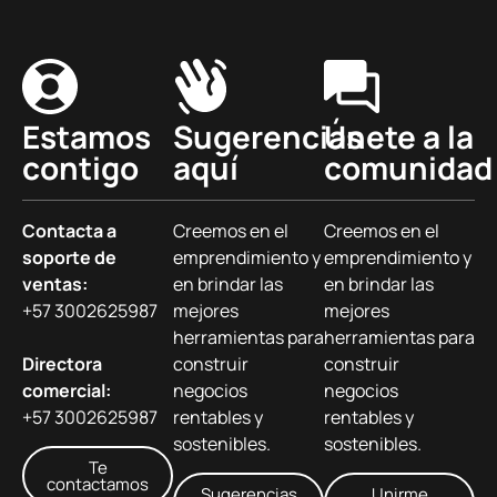
Estamos
Sugerencias
Únete a la
contigo
aquí
comunidad
Contacta a
Creemos en el
Creemos en el
soporte de
emprendimiento y
emprendimiento y
ventas:
en brindar las
en brindar las
+57 3002625987
mejores
mejores
herramientas para
herramientas para
Directora
construir
construir
comercial:
negocios
negocios
+57 3002625987
rentables y
rentables y
sostenibles.
sostenibles.
Te
contactamos
Sugerencias
Unirme