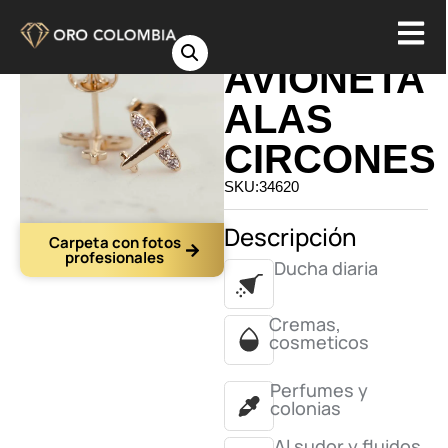
TOPO
AVIONETA
ALAS
CIRCONES
SKU:34620
Descripción
Carpeta con fotos
profesionales
Ducha diaria
Cremas,
cosmeticos
Perfumes y
colonias
Al sudor y fluidos