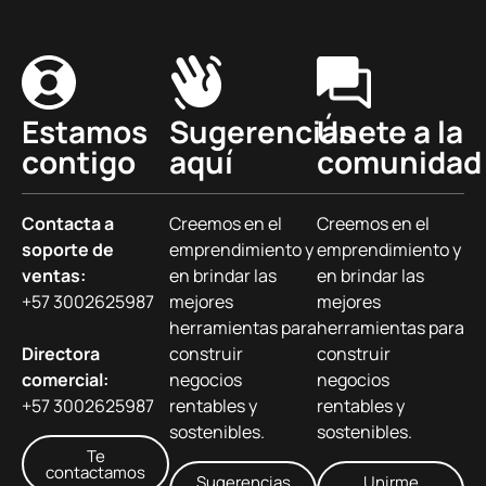
Estamos
Sugerencias
Únete a la
contigo
aquí
comunidad
Contacta a
Creemos en el
Creemos en el
soporte de
emprendimiento y
emprendimiento y
ventas:
en brindar las
en brindar las
+57 3002625987
mejores
mejores
herramientas para
herramientas para
Directora
construir
construir
comercial:
negocios
negocios
+57 3002625987
rentables y
rentables y
sostenibles.
sostenibles.
Te
contactamos
Sugerencias
Unirme