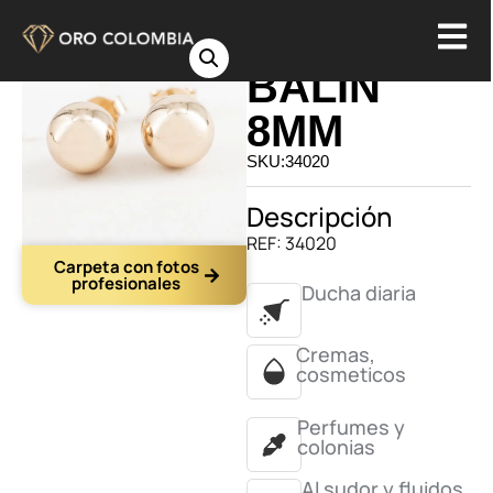
TOPO
BALIN
8MM
SKU:34020
Descripción
REF: 34020
Carpeta con fotos
profesionales
Ducha diaria
Cremas,
cosmeticos
Perfumes y
colonias
Al sudor y fluidos