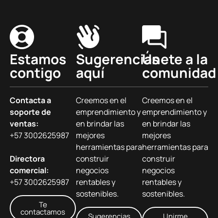
Estamos
Sugerencias
Únete a la
contigo
aquí
comunidad
Contacta a
Creemos en el
Creemos en el
soporte de
emprendimiento y
emprendimiento y
ventas:
en brindar las
en brindar las
+57 3002625987
mejores
mejores
herramientas para
herramientas para
Directora
construir
construir
comercial:
negocios
negocios
+57 3002625987
rentables y
rentables y
sostenibles.
sostenibles.
Te
contactamos
Sugerencias
Unirme