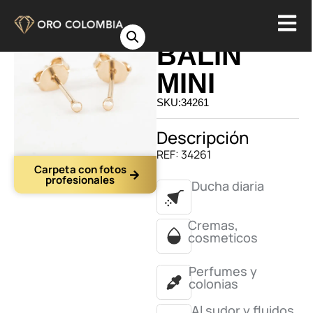
TOPO
BALIN
MINI
SKU:34261
Descripción
REF: 34261
Carpeta con fotos
profesionales
Ducha diaria
Cremas,
cosmeticos
Perfumes y
colonias
Al sudor y fluidos