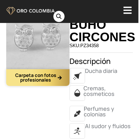
TOPO
BUHO
CIRCONES
SKU:PZ34358
Descripción
Ducha diaria
Carpeta con fotos
profesionales
Cremas,
cosmeticos
Perfumes y
colonias
Al sudor y fluidos