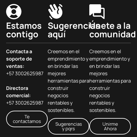
Estamos
Sugerencias
Únete a la
contigo
aquí
comunidad
Contacta a
Creemos en el
Creemos en el
soporte de
emprendimiento y
emprendimiento y
ventas:
en brindar las
en brindar las
+57 3002625987
mejores
mejores
herramientas para
herramientas para
Directora
construir
construir
comercial:
negocios
negocios
+57 3002625987
rentables y
rentables y
sostenibles.
sostenibles.
Te
contactamos
Sugerencias
Unirme
y pqrs
Ahora