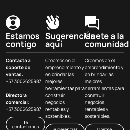
Estamos
Sugerencias
Únete a la
contigo
aquí
comunidad
Contacta a
Creemos en el
Creemos en el
soporte de
emprendimiento y
emprendimiento y
ventas:
en brindar las
en brindar las
+57 3002625987
mejores
mejores
herramientas para
herramientas para
Directora
construir
construir
comercial:
negocios
negocios
+57 3002625987
rentables y
rentables y
sostenibles.
sostenibles.
Te
contactamos
Sugerencias
Unirme