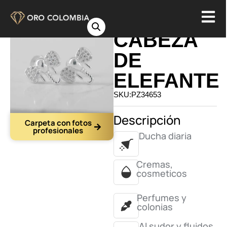
TOPO
CABEZA
DE
ELEFANTE
SKU:PZ34653
Descripción
Carpeta con fotos
profesionales
Ducha diaria
Cremas,
cosmeticos
Perfumes y
colonias
Al sudor y fluidos