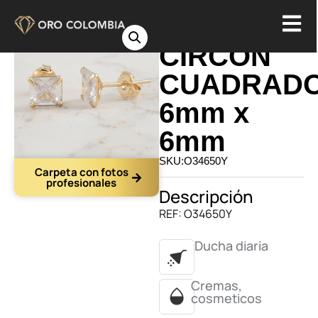
TOPO
CIRCON
CUADRAD
6mm x
6mm
SKU:O34650Y
Carpeta con fotos
profesionales
Descripción
REF: O34650Y
Ducha diaria
Cremas,
cosmeticos