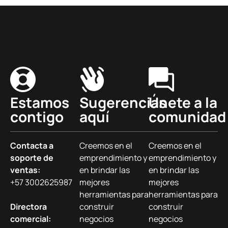
Estamos
Sugerencias
Únete a la
contigo
aquí
comunidad
Contacta a
Creemos en el
Creemos en el
soporte de
emprendimiento y
emprendimiento y
ventas:
en brindar las
en brindar las
+57 3002625987
mejores
mejores
herramientas para
herramientas para
Directora
construir
construir
comercial:
negocios
negocios