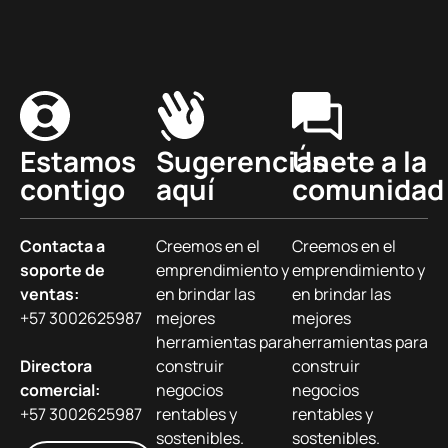
Estamos
Sugerencias
Únete a la
contigo
aquí
comunidad
Contacta a
Creemos en el
Creemos en el
soporte de
emprendimiento y
emprendimiento y
ventas:
en brindar las
en brindar las
+57 3002625987
mejores
mejores
herramientas para
herramientas para
Directora
construir
construir
comercial:
negocios
negocios
+57 3002625987
rentables y
rentables y
sostenibles.
sostenibles.