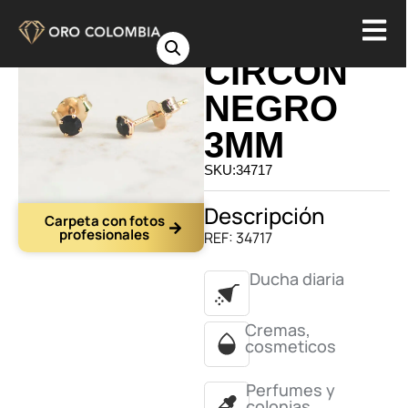
TOPO
CIRCON
NEGRO
3MM
SKU:34717
Descripción
Carpeta con fotos
profesionales
REF: 34717
Ducha diaria
Cremas,
cosmeticos
Perfumes y
colonias