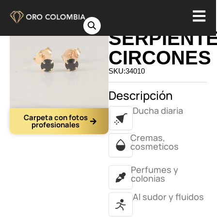
TOPO
SERPIENT
CIRCONES
SKU:34010
Descripción
Ducha diaria
Carpeta con fotos
profesionales
Cremas,
cosmeticos
Perfumes y
colonias
Al sudor y fluidos