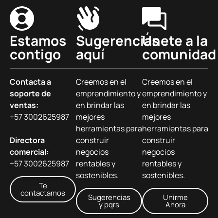
Estamos
Sugerencias
Únete a la
contigo
aquí
comunidad
Contacta a
Creemos en el
Creemos en el
soporte de
emprendimiento y
emprendimiento y
ventas:
en brindar las
en brindar las
+57 3002625987
mejores
mejores
herramientas para
herramientas para
Directora
construir
construir
comercial:
negocios
negocios
+57 3002625987
rentables y
rentables y
sostenibles.
sostenibles.
Te
contactamos
Sugerencias
Unirme
y pqrs
Ahora