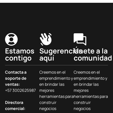
Estamos
Sugerencias
Únete a la
contigo
aquí
comunidad
Contacta a
Creemos en el
Creemos en el
soporte de
emprendimiento y
emprendimiento y
ventas:
en brindar las
en brindar las
+57 3002625987
mejores
mejores
herramientas para
herramientas para
Directora
construir
construir
comercial:
negocios
negocios