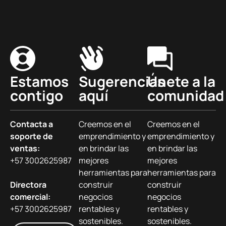
Estamos
Sugerencias
Únete a la
contigo
aquí
comunidad
Contacta a
Creemos en el
Creemos en el
soporte de
emprendimiento y
emprendimiento y
ventas:
en brindar las
en brindar las
+57 3002625987
mejores
mejores
herramientas para
herramientas para
Directora
construir
construir
comercial:
negocios
negocios
+57 3002625987
rentables y
rentables y
sostenibles.
sostenibles.