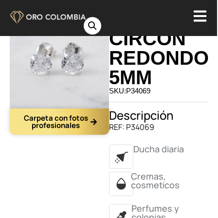
TOPO
CIRCON
REDONDO
5MM
SKU:P34069
Descripción
Carpeta con fotos
profesionales
REF: P34069
Ducha diaria
Cremas,
cosmeticos
Perfumes y
colonias