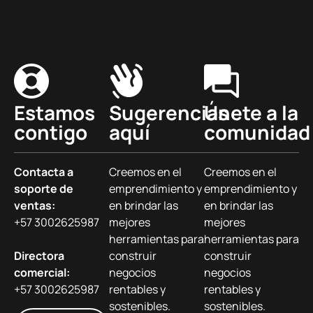
Estamos
Sugerencias
Únete a la
contigo
aquí
comunidad
Contacta a
Creemos en el
Creemos en el
soporte de
emprendimiento y
emprendimiento y
ventas:
en brindar las
en brindar las
+57 3002625987
mejores
mejores
herramientas para
herramientas para
Directora
construir
construir
comercial:
negocios
negocios
+57 3002625987
rentables y
rentables y
sostenibles.
sostenibles.