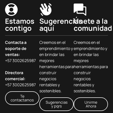
Estamos
Sugerencias
Únete a la
contigo
aquí
comunidad
Contacta a
Creemos en el
Creemos en el
soporte de
emprendimiento y
emprendimiento y
ventas:
en brindar las
en brindar las
+57 3002625987
mejores
mejores
herramientas para
herramientas para
Directora
construir
construir
comercial:
negocios
negocios
+57 3002625987
rentables y
rentables y
sostenibles.
sostenibles.
Te
contactamos
Sugerencias
Unirme
y pqrs
Ahora