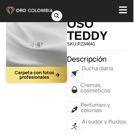
TOPO
OSO
TEDDY
SKU:PZ34641
Descripción
Ducha diaria
Carpeta con fotos
profesionales
Cremas,
cosmeticos
Perfumes y
colonias
Al sudor y fluidos