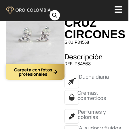
TOPO
CRUZ
CIRCONES
SKU:P34568
Descripción
REF: P34568
Carpeta con fotos
profesionales
Ducha diaria
Cremas,
cosmeticos
Perfumes y
colonias
Al sudor y fluidos