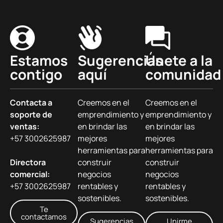
Estamos
Sugerencias
Únete a la
contigo
aquí
comunidad
Contacta a
Creemos en el
Creemos en el
soporte de
emprendimiento y
emprendimiento y
ventas:
en brindar las
en brindar las
+57 3002625987
mejores
mejores
herramientas para
herramientas para
Directora
construir
construir
comercial:
negocios
negocios
+57 3002625987
rentables y
rentables y
sostenibles.
sostenibles.
Te
contactamos
Sugerencias
Unirme