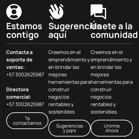
Estamos
Sugerencias
Únete a la
contigo
aquí
comunidad
Contacta a
Creemos en el
Creemos en el
soporte de
emprendimiento y
emprendimiento y
ventas:
en brindar las
en brindar las
+57 3002625987
mejores
mejores
herramientas para
herramientas para
Directora
construir
construir
comercial:
negocios
negocios
+57 3002625987
rentables y
rentables y
sostenibles.
sostenibles.
Te
contactamos
Sugerencias
Unirme
y pqrs
Ahora