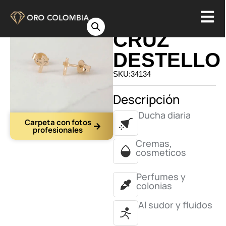
TOPO
CRUZ
DESTELLO
SKU:34134
Descripción
Ducha diaria
Carpeta con fotos
profesionales
Cremas,
cosmeticos
Perfumes y
colonias
Al sudor y fluidos