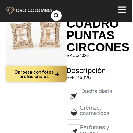
TOPO
CUADRO
PUNTAS
CIRCONES
SKU:34026
Descripción
Carpeta con fotos
profesionales
REF: 34026
Ducha diaria
Cremas,
cosmeticos
Perfumes y
colonias