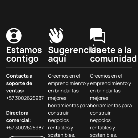
Estamos
Sugerencias
Únete a la
contigo
aquí
comunidad
Contacta a
Creemos en el
Creemos en el
soporte de
emprendimiento y
emprendimiento y
ventas:
en brindar las
en brindar las
+57 3002625987
mejores
mejores
herramientas para
herramientas para
Directora
construir
construir
comercial:
negocios
negocios
+57 3002625987
rentables y
rentables y
sostenibles.
sostenibles.