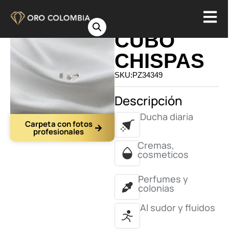
TOPO
CUBO
CHISPAS
SKU:PZ34349
Descripción
Ducha diaria
Carpeta con fotos
profesionales
Cremas,
cosmeticos
Perfumes y
colonias
Al sudor y fluidos