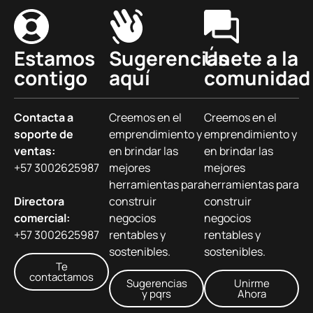
Estamos
Sugerencias
Únete a la
contigo
aquí
comunidad
Contacta a
Creemos en el
Creemos en el
soporte de
emprendimiento y
emprendimiento y
ventas:
en brindar las
en brindar las
+57 3002625987
mejores
mejores
herramientas para
herramientas para
Directora
construir
construir
comercial:
negocios
negocios
+57 3002625987
rentables y
rentables y
sostenibles.
sostenibles.
Te
contactamos
Sugerencias
Unirme
y pqrs
Ahora