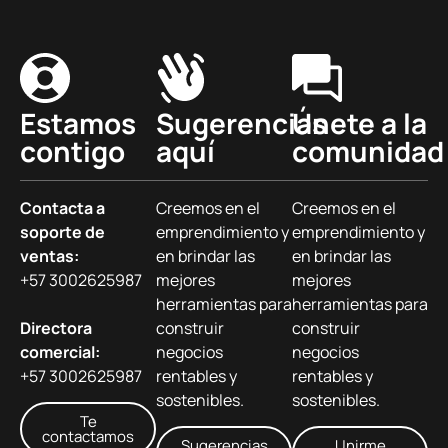
Estamos
Sugerencias
Únete a la
contigo
aquí
comunidad
Contacta a
Creemos en el
Creemos en el
soporte de
emprendimiento y
emprendimiento y
ventas:
en brindar las
en brindar las
+57 3002625987
mejores
mejores
herramientas para
herramientas para
Directora
construir
construir
comercial:
negocios
negocios
+57 3002625987
rentables y
rentables y
sostenibles.
sostenibles.
Te
contactamos
Sugerencias
Unirme