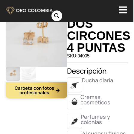
TOPO
DOS
CIRCONES
4 PUNTAS
SKU:34005
Descripción
Ducha diaria
Carpeta con fotos
profesionales
Cremas,
cosmeticos
Perfumes y
colonias
Al sudor y fluidos