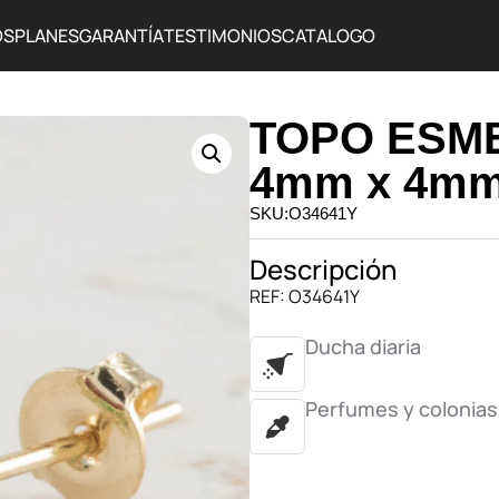
OS
PLANES
GARANTÍA
TESTIMONIOS
CATALOGO
TOPO ESM
4mm x 4m
SKU:O34641Y
Descripción
REF: O34641Y
Ducha diaria
Perfumes y colonias