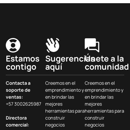
Estamos
Sugerencias
Únete a la
contigo
aquí
comunidad
Contacta a
Creemos en el
Creemos en el
soporte de
emprendimiento y
emprendimiento y
ventas:
en brindar las
en brindar las
+57 3002625987
mejores
mejores
herramientas para
herramientas para
Directora
construir
construir
comercial:
negocios
negocios