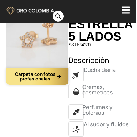
TOPO
ESTRELLA
5 LADOS
SKU:34337
Descripción
Ducha diaria
Carpeta con fotos
profesionales
Cremas,
cosmeticos
Perfumes y
colonias
Al sudor y fluidos