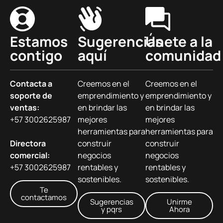
Estamos
Sugerencias
Únete a la
contigo
aquí
comunidad
Contacta a
Creemos en el
Creemos en el
soporte de
emprendimiento y
emprendimiento y
ventas:
en brindar las
en brindar las
+57 3002625987
mejores
mejores
herramientas para
herramientas para
Directora
construir
construir
comercial:
negocios
negocios
+57 3002625987
rentables y
rentables y
sostenibles.
sostenibles.
Te
contactamos
Sugerencias
Unirme
y pqrs
Ahora