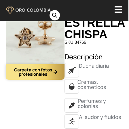
TOPO
ESTRELLA
CHISPA
SKU:34766
Descripción
Ducha diaria
Carpeta con fotos
profesionales
Cremas,
cosmeticos
Perfumes y
colonias
Al sudor y fluidos