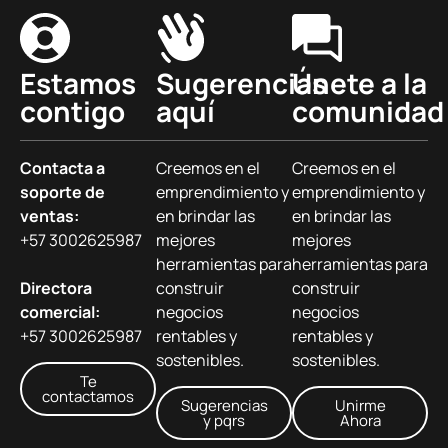
Estamos
Sugerencias
Únete a la
contigo
aquí
comunidad
Contacta a
Creemos en el
Creemos en el
soporte de
emprendimiento y
emprendimiento y
ventas:
en brindar las
en brindar las
+57 3002625987
mejores
mejores
herramientas para
herramientas para
Directora
construir
construir
comercial:
negocios
negocios
+57 3002625987
rentables y
rentables y
sostenibles.
sostenibles.
Te
contactamos
Sugerencias
Unirme
y pqrs
Ahora