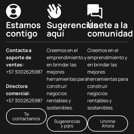
Estamos
Sugerencias
Únete a la
contigo
aquí
comunidad
Contacta a
Creemos en el
Creemos en el
soporte de
emprendimiento y
emprendimiento y
ventas:
en brindar las
en brindar las
+57 3002625987
mejores
mejores
herramientas para
herramientas para
Directora
construir
construir
comercial:
negocios
negocios
+57 3002625987
rentables y
rentables y
sostenibles.
sostenibles.
Te
contactamos
Sugerencias
Unirme
y pqrs
Ahora