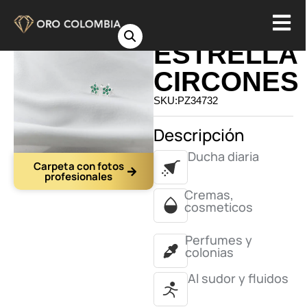
TOPO
ESTRELLA
CIRCONES
SKU:PZ34732
Descripción
Ducha diaria
Carpeta con fotos
profesionales
Cremas,
cosmeticos
Perfumes y
colonias
Al sudor y fluidos