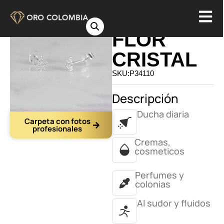
TOPO
FLOR
CRISTAL
SKU:P34110
Descripción
Ducha diaria
Carpeta con fotos
profesionales
Cremas,
cosmeticos
Perfumes y
colonias
Al sudor y fluidos