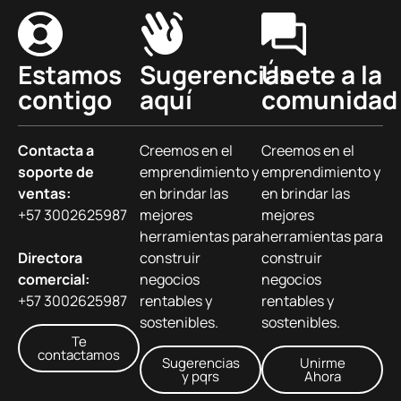
Estamos
Sugerencias
Únete a la
contigo
aquí
comunidad
Contacta a
Creemos en el
Creemos en el
soporte de
emprendimiento y
emprendimiento y
ventas:
en brindar las
en brindar las
+57 3002625987
mejores
mejores
herramientas para
herramientas para
Directora
construir
construir
comercial:
negocios
negocios
+57 3002625987
rentables y
rentables y
sostenibles.
sostenibles.
Te
contactamos
Sugerencias
Unirme
y pqrs
Ahora